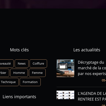
Mots clés
Les actualités
Décryptage du
veauté
News
Coiffure
marché de la co
rbier
Homme
Femme
par nos experts
05
Technique
Formation
L'AGENDA DE L
Liens importants
RENTREE EST P
08